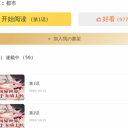
荐：
都市
开始阅读
好看
(第1话)
(977
+ 加入我の書架
| 連載中 (50)
第1话
2024/10/21
第2话
2024/10/21