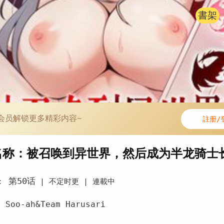
書架
会员解锁更多精彩内容~
註册/
名称：被召唤到异世界，然后成为半龙骑士
第50话
：
|
不定时更 |
連載中
Soo-ah&Team Harusari